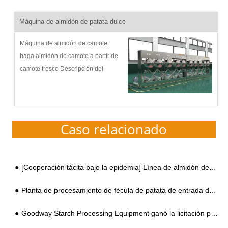
Máquina de almidón de patata dulce
Máquina de almidón de camote:
haga almidón de camote a partir de
camote fresco Descripción del
proceso de almidón de camote y
diagrama de flujo: Goodway ha
estado desarrollando continuamente
máquinas de almidón de camote...
Caso relacionado
[Cooperación tácita bajo la epidemia] Línea de almidón de tapioca de 500 kg por hora instalada en Bolivia
Planta de procesamiento de fécula de patata de entrada de 300 toneladas por día de China
Goodway Starch Processing Equipment ganó la licitación para el proyecto cooperativo del gobierno de Indonesia