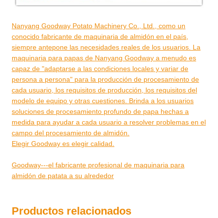
Nanyang Goodway Potato Machinery Co., Ltd., como un
conocido fabricante de maquinaria de almidón en el país,
siempre antepone las necesidades reales de los usuarios. La
maquinaria para papas de Nanyang Goodway a menudo es
capaz de "adaptarse a las condiciones locales y variar de
persona a persona" para la producción de procesamiento de
cada usuario, los requisitos de producción, los requisitos del
modelo de equipo y otras cuestiones. Brinda a los usuarios
soluciones de procesamiento profundo de papa hechas a
medida para ayudar a cada usuario a resolver problemas en el
campo del procesamiento de almidón.
Elegir Goodway es elegir calidad.
Goodway---el fabricante profesional de maquinaria para
almidón de patata a su alrededor
Productos relacionados