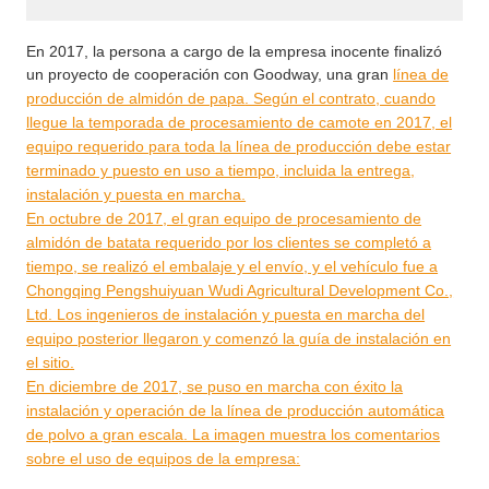
En 2017, la persona a cargo de la empresa inocente finalizó
un proyecto de cooperación con Goodway, una gran
línea de
producción de almidón de papa
. Según el contrato, cuando
llegue la temporada de procesamiento de camote en 2017, el
equipo requerido para toda la línea de producción debe estar
terminado y puesto en uso a tiempo, incluida la entrega,
instalación y puesta en marcha.
En octubre de 2017, el gran equipo de procesamiento de
almidón de batata requerido por los clientes se completó a
tiempo, se realizó el embalaje y el envío, y el vehículo fue a
Chongqing Pengshuiyuan Wudi Agricultural Development Co.,
Ltd. Los ingenieros de instalación y puesta en marcha del
equipo posterior llegaron y comenzó la guía de instalación en
el sitio.
En diciembre de 2017, se puso en marcha con éxito la
instalación y operación de la línea de producción automática
de polvo a gran escala. La imagen muestra los comentarios
sobre el uso de equipos de la empresa: