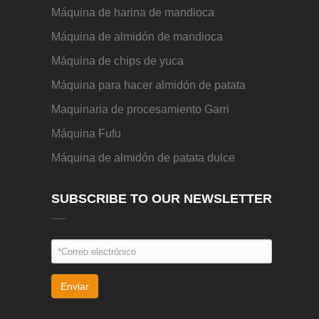
Máquina de harina de mandioca
Máquina de almidón de mandioca
Máquina de chips de yuca
Máquina para hacer almidón de patata
Maquinaria de procesamiento Garri
Máquina Fufu
Máquina de almidón de patata dulce
SUBSCRIBE TO OUR NEWSLETTER
Enviar