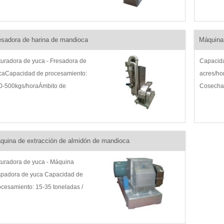
ar GarriIntroducción del producto:
yuca fres
eidora Garri, freidora de yuca,
la arena 
idora de yuca...
del prod
esadora de harina de mandioca
Máquina
procesam
ituradora de yuca - Fresadora de
Capacida
caCapacidad de procesamiento:
acres/hor
0-500kgs/horaÁmbito de
Cosecha 
licación: Molienda de polvo
automáti
ueso en polvo finoIntroducción del
producto
oducto: Fresadora de yuca,
yuca, má
sadora de yuca ...
máquina 
quina de extracción de almidón de mandioca
ituradora de yuca - Máquina
spadora de yuca Capacidad de
ocesamiento: 15-35 toneladas /
ra Alcance de la aplicación:
ituración de la yuca en lodo