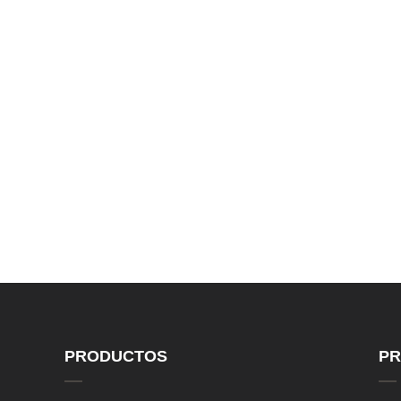
In
ra
ra
PRODUCTOS
PR