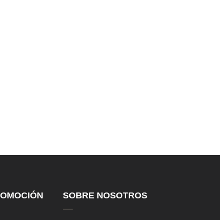
troducción del producto: Máquina
spadora de yuca, trituradora
spadora, crus de yuca ...
OMOCIÓN
SOBRE NOSOTROS