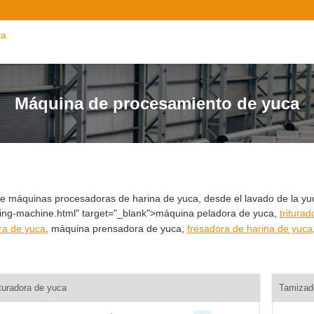
ca
Máquina de procesamiento de yuca
 máquinas procesadoras de harina de yuca, desde el lavado de la yuc
ling-machine.html" target="_blank">máquina peladora de yuca,
tritura
ra de yuca
, máquina prensadora de yuca,
fresadora de harina de yuca
ituradora de yuca
Tamizad