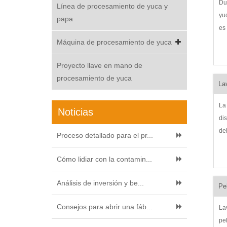
Du
Línea de procesamiento de yuca y
yuc
papa
es
lo
Máquina de procesamiento de yuca
tr
Proyecto llave en mano de
pr
procesamiento de yuca
tri
La
La
Noticias
di
de
Proceso detallado para el pr...
yu
yu
Cómo lidiar con la contamin...
qu
pr
Análisis de inversión y be...
Pe
Consejos para abrir una fáb...
La
pe