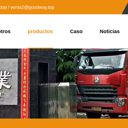
top / venta2@goodway.top
tros
productos
Caso
Noticias