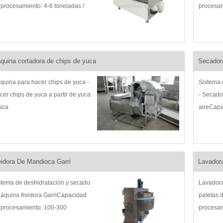
 procesamiento: 4-6 toneladas /
procesam
ra Ámbito de aplicación: Pelado y
Alcance d
vado de yuca fresca Introducción
yuca en 
l producto: Máquina de
producto
ocesamiento de yuca, yuca ...
máquina r
quina cortadora de chips de yuca
Secador
quina para hacer chips de yuca -
Sistema 
cer chips de yuca a partir de yuca
- Secador
esca
aireCapa
100-2000
aplicaci
almidón 
producto
eidora De Mandioca Garri
Lavadora
flujo de 
stema de deshidratación y secado
Lavadora
Máquina freidora GarriCapacidad
paletas 
 procesamiento: 100-300
procesam
/horaÁmbito de aplicación: Freír o
Alcance 