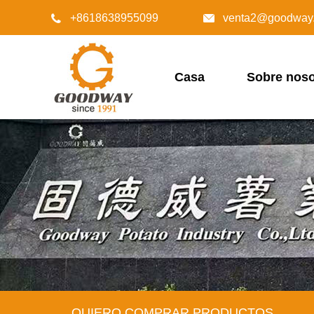
+8618638955099
venta2@goodway.


Casa
Sobre noso
QUIERO COMPRAR PRODUCTOS