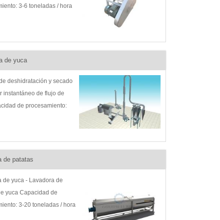
iento: 3-6 toneladas / hora
e la aplicación: Rallar la
lodo Introducción del
: Máquina ralladora de yuca,
alladora de yuca, yuca ...
a de yuca
de deshidratación y secado
 instantáneo de flujo de
cidad de procesamiento:
 kg/horaÁmbito de
ón: Secado de harina y
de yucaIntroducción del
: Secador instantáneo de
 de patatas
aire, secado de almidón
 de yuca - Lavadora de
de yuca Capacidad de
iento: 3-20 toneladas / hora
de la aplicación: Lavado de