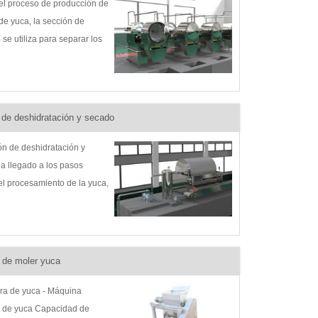
el proceso de producción de
de yuca, la sección de
se utiliza para separar los
finos (fibra) de la
ón de yuca, eliminar los
 reservar y transportar la
ón de yuca a...
de deshidratación y secado
ón de deshidratación y
a llegado a los pasos
el procesamiento de la yuca,
dratador al vacío puede
 la mayor cantidad de
posible y el secador
neo puede secar el almidón
 de moler yuca
ara reducir la humedad
ora de yuca - Máquina
a de yuca Capacidad de