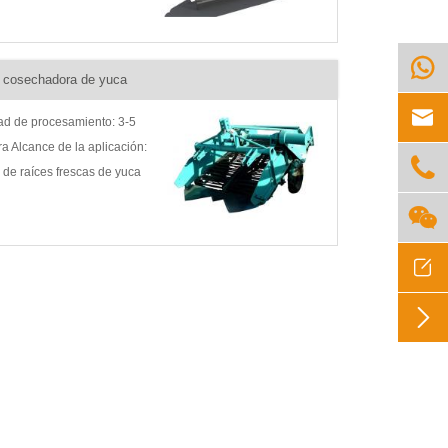
ca para eliminar el barro y
de la superficie Introducción

ucto: Máquina de
 cosechadora de yuca
iento de yuca

d de procesamiento: 3-5
a Alcance de la aplicación:

de raíces frescas de yuca
camente Introducción del

: Máquina procesadora de
quina cosechadora de yuca,

cosechadora de yuca...
