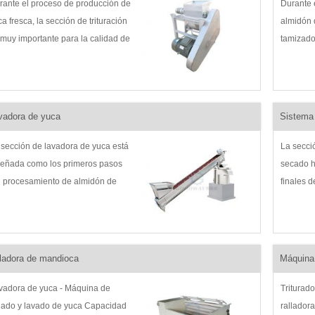
rante el proceso de producción de
Durante 
a fresca, la sección de trituración
almidón 
 muy importante para la calidad de
tamizado 
s productos finales, la máquina
residuos 
ituradora de yuca para el
suspensi
ocesamiento de almidón puede
residuos,
turar la yuca lavada...
suspensi
vadora de yuca
Sistema 
 sección de lavadora de yuca está
La secci
señada como los primeros pasos
secado h
l procesamiento de almidón de
finales d
ca, procesamiento de harina de
el deshi
ca y procesamiento de garri, por lo
eliminar
e es muy importante para el
humedad 
oceso de yuca fresca...
instantá
ladora de mandioca
Máquina
húmedo p
vadora de yuca - Máquina de
Triturad
lado y lavado de yuca Capacidad
rallador