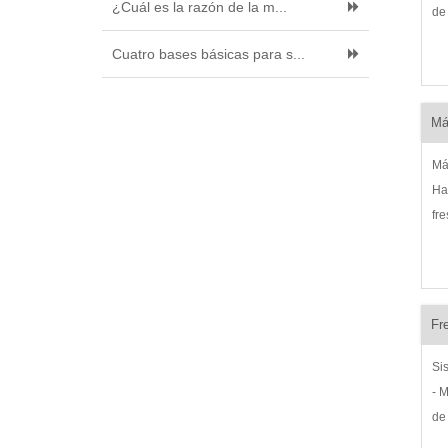
¿Cuál es la razón de la m...
de
ho
Cuatro bases básicas para s...
la
de
pr
Má
Má
Ha
fr
Fr
Si
- 
de
kg