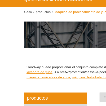
Casa
productos
Máquina de procesamiento de yu
Goodway puede proporcionar el conjunto completo de
lavadora de yuca
, < a href="/promotion/cassava-pee
máquina tamizadora de yuca
,
máquina deshidratado
productos
Tr