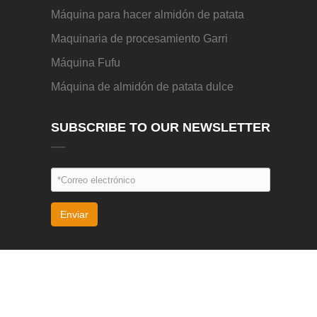
Máquina para hacer almidón de patata
Maquinaria de procesamiento Garri
Máquina Fufu
Máquina de almidón de patata dulce
SUBSCRIBE TO OUR NEWSLETTER
Enviar