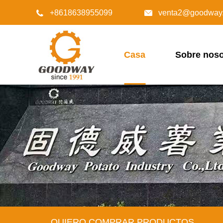
+8618638955099
venta2@goodway.


Casa
Sobre noso
QUIERO COMPRAR PRODUCTOS