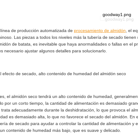
goodway1.png
 línea de producción automatizada de
procesamiento de almidón
, el e
inoso. Las piezas a todos los niveles más la tubería de secado tiene
midón de batata, es inevitable que haya anormalidades o fallas en el p
es necesario ajustar algunos detalles para solucionarlo.
l efecto de secado, alto contenido de humedad del almidón seco
es, el almidón seco tendrá un alto contenido de humedad, generalment
o por un corto tiempo, la cantidad de alimentación es demasiado grand
 trata adecuadamente durante la deshidratación, lo que provoca el a
idad es demasiado alta, lo que no favorece el secado del almidón. En e
bería de secado para ayudar a controlar la cantidad de alimentación y e
 un contenido de humedad más bajo, que es suave y delicado.