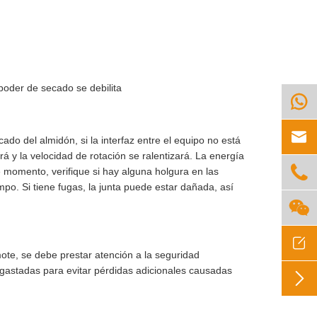
l poder de secado se debilita


do del almidón, si la interfaz entre el equipo no está
tará y la velocidad de rotación se ralentizará. La energía

e momento, verifique si hay alguna holgura en las
empo. Si tiene fugas, la junta puede estar dañada, así


ote, se debe prestar atención a la seguridad
sgastadas para evitar pérdidas adicionales causadas
