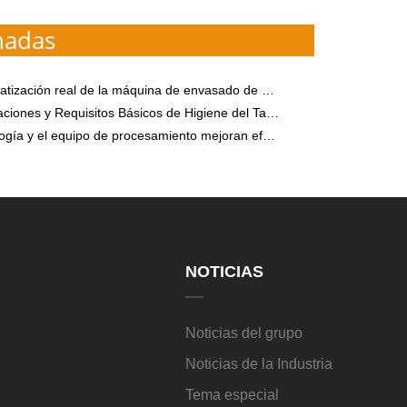
nadas
real de la máquina de envasado de almidón puede mejorar la competitividad de los productos
equisitos Básicos de Higiene del Taller de Producción de Equipos de Procesamiento de Almidón de Yuca
 equipo de procesamiento mejoran efectivamente el proceso de producción de almidón de patata
NOTICIAS
Noticias del grupo
Noticias de la Industria
Tema especial