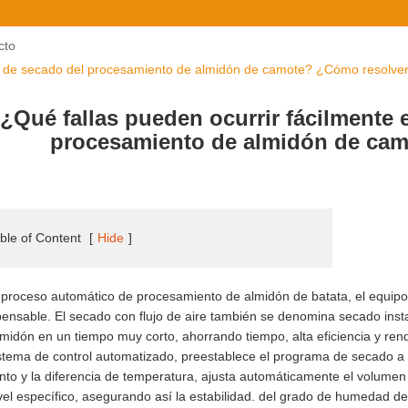
cto
so de secado del procesamiento de almidón de camote? ¿Cómo resolve
¿Qué fallas pueden ocurrir fácilmente 
procesamiento de almidón de ca
ble of Content
[
Hide
]
 proceso automático de procesamiento de almidón de batata, el equipo
pensable. El secado con flujo de aire también se denomina secado in
lmidón en un tiempo muy corto, ahorrando tiempo, alta eficiencia y re
stema de control automatizado, preestablece el programa de secado a t
nto y la diferencia de temperatura, ajusta automáticamente el volumen d
vel específico, asegurando así la estabilidad. del grado de humedad de