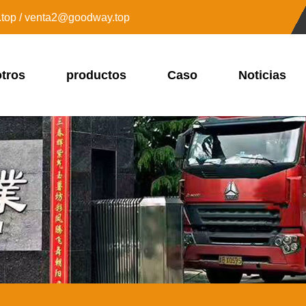
top / venta2@goodway.top
tros
productos
Caso
Noticias