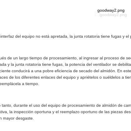
goodway2.png
 interfaz del equipo no está apretada, la junta rotatoria tiene fugas y e
és de un largo tiempo de procesamiento, al ingresar al proceso de seca
ada y la junta rotatoria tiene fugas, la potencia del ventilador se debili
iciente conducirá a una pobre eficiencia de secado del almidón. En est
faces de los diferentes enlaces del equipo y apriételos o suéldelos a ti
eemplácela a tiempo.
o tanto, durante el uso del equipo de procesamiento de almidón de cam
tiva, la inspección oportuna y el reemplazo oportuno de las piezas de
n mayor desgaste.