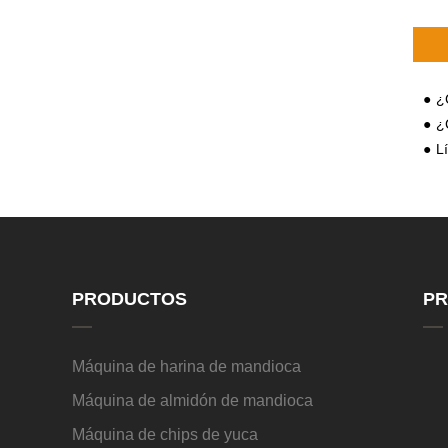
¿C
¿C
Lí
PRODUCTOS
PR
Máquina de harina de mandioca
Máquina de almidón de mandioca
Máquina de chips de yuca