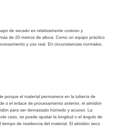
quipo de secado es relativamente costoso y
n más de 20 metros de altura. Como un equipo práctico
rocesamiento y uso real. En circunstancias normales,
e porque el material permanece en la tubería de
e o el enlace de procesamiento anterior, el almidón
lmidón para ser demasiado húmedo y acuoso. La
ste caso, se puede ajustar la longitud o el ángulo de
l tiempo de residencia del material. El almidón seco