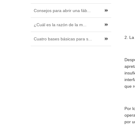
Consejos para abrir una fáb...
¿Cuál es la razón de la m...
2. La
Cuatro bases básicas para s...
Despu
apret
insuf
inter
que r
Por l
opera
por u