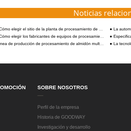
Noticias relacio
ómo elegir el sitio de la planta de procesamiento de almidón de patata dulce?
La automatización 
ómo elegir los fabricantes de equipos de procesamiento de almidón de yuca?
Especificaciones y R
nea de producción de procesamiento de almidón multifuncional
La tecnología y el
OMOCIÓN
SOBRE NOSOTROS
Perfil de la empresa
Historia de GOODWAY
Investigación y desarrollo