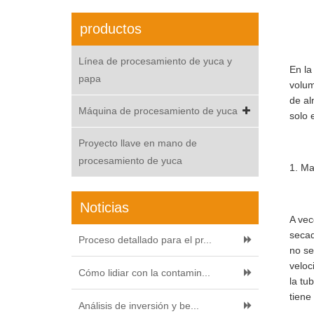
productos
Línea de procesamiento de yuca y
En la
papa
volum
de al
Máquina de procesamiento de yuca
solo 
Proyecto llave en mano de
procesamiento de yuca
1. Ma
Noticias
A vec
secad
Proceso detallado para el pr...
no se
veloc
Cómo lidiar con la contamin...
la tu
tiene
Análisis de inversión y be...