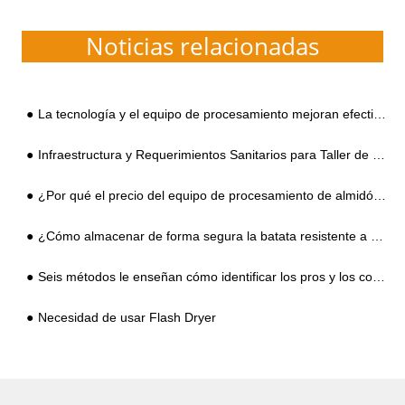
Noticias relacionadas
La tecnología y el equipo de procesamiento mejoran efectivamente el proceso de producción de almidón de patata
Infraestructura y Requerimientos Sanitarios para Taller de Producción de Planta Procesadora de Almidón de Yuca
¿Por qué el precio del equipo de procesamiento de almidón de camote es tan diferente?
¿Cómo almacenar de forma segura la batata resistente a bajas temperaturas en el frío invierno?
Seis métodos le enseñan cómo identificar los pros y los contras del almidón de camote
Necesidad de usar Flash Dryer