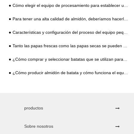
Cómo elegir el equipo de procesamiento para establecer una fábrica de almidón de batata por primera vez, no puede equivocarse con estos 5 puntos
Para tener una alta calidad de almidón, deberíamos hacerlo bien en el desarenado y la eliminación de sedimentos
Características y configuración del proceso del equipo pequeño de procesamiento de almidón de patata dulce que puede procesar 2-3 toneladas
Tanto las papas frescas como las papas secas se pueden usar para el procesamiento de almidón. ¿Cuál es la diferencia en el equipo de procesamiento?
¿Cómo comprar y seleccionar batatas que se utilizan para el procesamiento de almidón?
¿Cómo producir almidón de batata y cómo funciona el equipo de procesamiento moderno de almidón de batata?
productos
Sobre nosotros