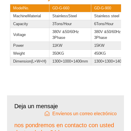
ModelNo.
GD-G-660
GD-G-900
MachineMaterial
StainlessSteel
Stainless steel
Capacity
3Tons/Hour
6Tons/Hour
380V &50/60Hz
380V &50/60Hz
Voltage
3Phase
3Phase
Power
11KW
15KW
Weight
350KG
450KG
Dimension(L×W×H)
1300×1000×1400mm
1300×1300×1400mm
Deja un mensaje
Envíenos un correo electrónico
nos pondremos en contacto con usted