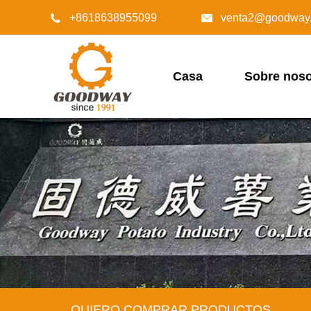
+8618638955099
venta2@goodway.


Casa
Sobre noso
QUIERO COMPRAR PRODUCTOS