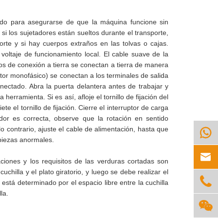
lado para asegurarse de que la máquina funcione sin
si los sujetadores están sueltos durante el transporte,
porte y si hay cuerpos extraños en las tolvas o cajas.
 voltaje de funcionamiento local. El cable suave de la
os de conexión a tierra se conectan a tierra de manera
tor monofásico) se conectan a los terminales de salida
onectado. Abra la puerta delantera antes de trabajar y
erramienta. Si es así, afloje el tornillo de fijación del
te el tornillo de fijación. Cierre el interruptor de carga
tador es correcta, observe que la rotación en sentido
lo contrario, ajuste el cable de alimentación, hasta que

 piezas anormales.

caciones y los requisitos de las verduras cortadas son
uchilla y el plato giratorio, y luego se debe realizar el

stá determinado por el espacio libre entre la cuchilla
la.
