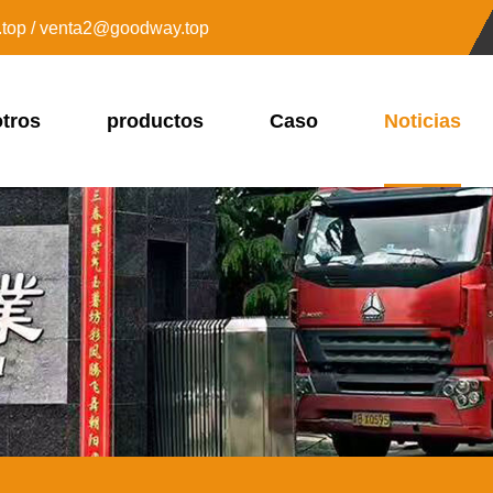
top / venta2@goodway.top
tros
productos
Caso
Noticias