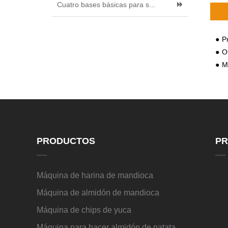
Cuatro bases básicas para s...
Pr
Otr
Me
PRODUCTOS
PR
Máquina de harina de mandioca
Máquina de almidón de mandioca
Máquina de chips de yuca
Máquina para hacer almidón de patata