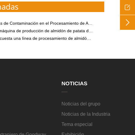
nadas


nación en el Procesamiento de Almidón de Camote en Zonas Rurales y Demanda de Equipos y Tecnología
ducción de almidón de patata dulce: la optimización de los usuarios de procesamiento de almidón pequeños y medianos
esta una línea de procesamiento de almidón de yuca?
NOTICIAS
Noticias del grupo
Noticias de la Industria
Tema especial
extranjero de Goodway
Exhibición