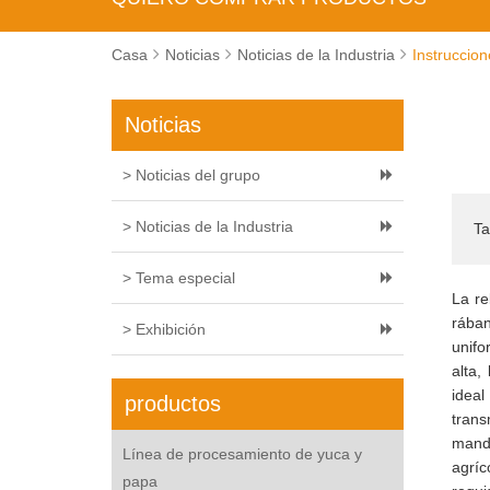
Casa
Noticias
Noticias de la Industria
Instruccio
Noticias
> Noticias del grupo
> Noticias de la Industria
Ta
> Tema especial
La re
rában
> Exhibición
unifo
alta,
idea
productos
trans
mand
Línea de procesamiento de yuca y
agríc
papa