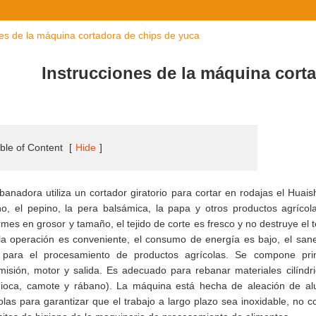
nes de la máquina cortadora de chips de yuca
Instrucciones de la máquina cort
ble of Content
[
Hide
]
banadora utiliza un cortador giratorio para cortar en rodajas el Huaish
o, el pepino, la pera balsámica, la papa y otros productos agrícol
rmes en grosor y tamaño, el tejido de corte es fresco y no destruye el te
 la operación es conveniente, el consumo de energía es bajo, el sanea
l para el procesamiento de productos agrícolas. Se compone prin
misión, motor y salida. Es adecuado para rebanar materiales cilíndr
ioca, camote y rábano). La máquina está hecha de aleación de alu
olas para garantizar que el trabajo a largo plazo sea inoxidable, no c