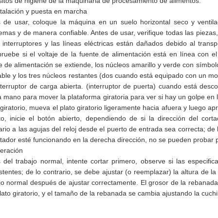
sitos de higiene de la maquinaria de procesamiento de alimentos.
stalación y puesta en marcha
 de usar, coloque la máquina en un suelo horizontal seco y venti
emas y de manera confiable. Antes de usar, verifique todas las piezas, 
s interruptores y las líneas eléctricas están dañados debido al trans
uebe si el voltaje de la fuente de alimentación está en línea con el
e de alimentación se extiende, los núcleos amarillo y verde con símbol
able y los tres núcleos restantes (dos cuando está equipado con un mo
nterruptor de carga abierta. (interruptor de puerta) cuando está desc
a mano para mover la plataforma giratoria para ver si hay un golpe en la h
 giratorio, mueva el plato giratorio ligeramente hacia afuera y luego aprie
to, inicie el botón abierto, dependiendo de si la dirección del cor
ario a las agujas del reloj desde el puerto de entrada sea correcta; de 
rtador esté funcionando en la derecha dirección, no se pueden probar
eración
 del trabajo normal, intente cortar primero, observe si las especifi
stentes; de lo contrario, se debe ajustar (o reemplazar) la altura de la c
jo normal después de ajustar correctamente. El grosor de la rebanada e
plato giratorio, y el tamaño de la rebanada se cambia ajustando la cuchil