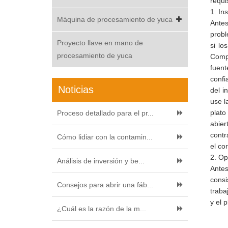
requi
1. In
Máquina de procesamiento de yuca
Antes
probl
Proyecto llave en mano de
si lo
procesamiento de yuca
Compr
fuent
confi
Noticias
del i
use l
plato
Proceso detallado para el pr...
abier
contr
Cómo lidiar con la contamin...
el co
2. Op
Análisis de inversión y be...
Antes
consi
Consejos para abrir una fáb...
traba
y el 
¿Cuál es la razón de la m...