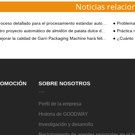
Noticias relacio
oceso detallado para el procesamiento estándar automatizado de almidón de tapioca
Problemas de Contami
o proyecto automático de almidón de patata dulce de Goodway aterrizó en su ciudad natal de Henan
Práctica máquina de pro
jorar la calidad de Garri Packaging Machine hará felices a los clientes
¿Cuánto cu
OMOCIÓN
SOBRE NOSOTROS
Perfil de la empresa
Historia de GOODWAY
Investigación y desarrollo
Reclutamiento de agentes regionales en el 